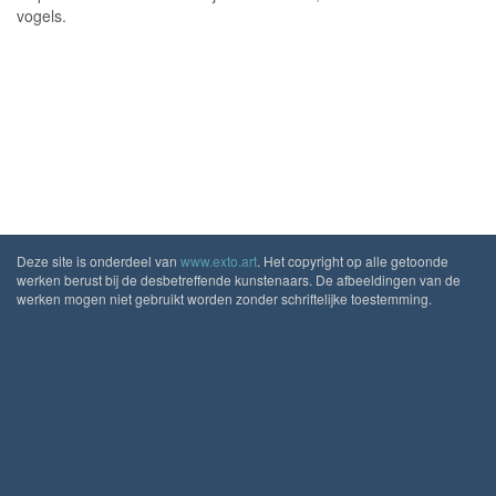
vogels.
Deze site is onderdeel van
www.exto.art
. Het copyright op alle getoonde
werken berust bij de desbetreffende kunstenaars. De afbeeldingen van de
werken mogen niet gebruikt worden zonder schriftelijke toestemming.