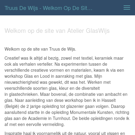
Truus De Wijs - Welkom Op De Site Van Atelier GlasWijs
Tog
navi
Welkom op de site van Atelier GlasWijs
Welkom op de site van Truus de Wijs.
Creatief was ik altijd al bezig, zowel met textiel, keramiek maar
ook als verhalen verteller. Na experimenten tussen de
verschillende creatieve vormen en materialen, kwam ik via een
workshop Glas en Lood in aanraking met glas. Mijn
nieuwschierigheid was gewekt, dit was het. Werken met
veerschillende soorten glas, kleur en de diversiteit
in glastechnieken. Maar bovenal, de combinatie van ambacht en
glas. Naar aanleiding van dese workshop ben ik in Hasselt
(België) de 2 jarige opleiding tot glazenier gaan volgen. Daarop
aansluitend startte in de opleiding Monumentale Kunsten, richting
glas aan de Academie in Turnhout. De beide opleidingen ronde ik
af met een eervolle vermelding.
Inspiratie haal ik voornamelijk uit de natuur, vooral uit vissen en